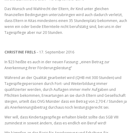
Das Wunsch und Wahlrecht der Eltern, ihr Kind unter gleichen
finanziellen Bedingungen unterzubringen wird auch dadurch verletzt,
dass Eltern in Kitas mindestens einen 35 Stundenplatz bekommen, auch
wenn ein oder beide Elternteile nicht berufstätig sind, bei uns in der
Tagespflege aber nur 20 Stunden.
CHRISTINE FRELS
– 17. September 2016
In §23 heißte es auch in der neuen Fassung: „einen Betrag zur
Anerkennung ihrer Förderungsleistung“
Während an der Qualität gearbeitet wird (QHB mit 300 Stunden) und
Tagespflegepersonen durch Fort- und Weiterbildung immer
qualifizierter werden, durch Auflagen immer mehr Aufgaben und
Pflichten bekommen, Erwartungen an sie durch Eltern und Gesellschaft
steigen, urteilt das OVG Münster dass ein Betrag von 2,70 € / Stunden ja
als Anerkennungsbeitrag durchaus noch leistungsgerecht sei.
Wer will, dass Kindertagespflege erhalten bleibt sollte das SGB VIII
zumindest in soweit ändern, dass es endlich ein Beruf wird!
Wir kämpfen an der Basis für Anerkennung und Erhaltung, für