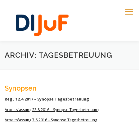
Zum
Inhalt
Menü
springen
AKTUELLES
DIALOGPROZESS
THEMEN
ARCHIV: TAGESBETREUUNG
GESETZESMATERIALIEN | SYNOPSEN
Synopsen
REFORMPROZESS 2016 | 17
DIJUF
RegE 12.4.2017 – Synopse Tagesbetreuung
Arbeitsfassung 23.8.2016 – Synopse Tagesbetreuung
Arbeitsfassung 7.6.2016 – Synopse Tagesbetreuung