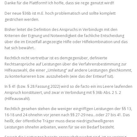
Danke für die Plattform!! Ich hoffe, dass sie rege genutzt wird!!
Der neue §36b ist m.E. hoch problematisch und sollte komplett
gestrichen werden.
Bisher leitet die Definition des Anspruchs in Verbindugn mit den
Kriterien der Eignung und Notwendigkeit die fachliche Entscheidung
über die im Einzelfall angezeigte Hilfe oder Hilfekombination und das
hat sich bewährt..
Rechtlich nicht vertretbar ist es demgegenüber, definierte
Rechtsansprüche auf Leistungen über die Verfahrensbestimmung zur
Hilfeauswahl, die einer „Umleitung“ auf andere Leistungen gleichkommt,
zu konterkarieren bzw. auszuhebeln (wie das der Entwurf tut).
In § 41 (bzw. § 28 Fassung 2022) wird so de facto ein ins Leere laufenden
Anspruch konstituiert, und zwar in Verbindung mit § 36b Abs. 2 S. 2
(Hilfeauswahl).
Rechtlich gesehen stehen die weniger eingriffigen Leistungen der §§ 13,
16-18 und 24 ohnehin vor jenen nach §§ 27-29 neu…oder 27 bis 41. Das
heißt, der öffentliche Träger muss diese niedrigschwelligeren
Leistungen ohnehin anbieten, wenn für sie ein Bedarf besteht.