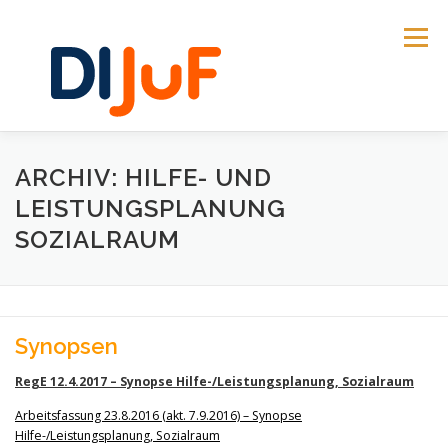
Zum
Inhalt
Menü
springen
AKTUELLES
DIALOGPROZESS
THEMEN
ARCHIV: HILFE- UND
LEISTUNGSPLANUNG
SOZIALRAUM
GESETZESMATERIALIEN | SYNOPSEN
REFORMPROZESS 2016 | 17
DIJUF
Synopsen
RegE 12.4.2017 – Synopse Hilfe-/Leistungsplanung, Sozialraum
Arbeitsfassung 23.8.2016 (akt. 7.9.2016) – Synopse
Hilfe-/Leistungsplanung, Sozialraum