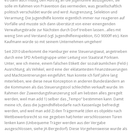
es dann auch müßig den Auftrag an die Jugendhilfe auszugeben, sie
solle im Rahmen von Prävention das vermeiden, was gesellschaftlich
politisch verschuldet wurde und wird: Ausgrenzung, Selektion und
Verarmung. Die Jugendhilfe konnte eigentlich immer nur reagieren auf
Vorfälle und musste sich dann überstürzt von einer einengenden
Verwaltungstirade zur Nächsten durch Dorf treiben lassen…alles mit
wenig Sinn und Verstand (vgl. Jugendhilfeinspektion, ISO 9000ff etc). Kein
Kaufmann würde so mit seinem Unternehmen umgehen!
Seit 2010 überkommt die Hamburger eine Steuerungswut, angetrieben
durch eine SPD Arbeitsgruppe unter Leitung von Staatsrat Pörksen.
Unter, wie ich meine, einem falschen Etikett der sozialräumlichen (Feld-)
Ausrichtung, als Vehikel, wird eine der eklatantesten Finanzsteuerungen
und Machtzentrierungen eingeführt. Nun konnte ich fünf Jahre lang
miterleben, wie diese neue Konzeption in anderen Bundesländern an
die Kommunen als das Steuerungstool schlechthin verkauft wurde. Im
Rahmen der Zuwendungsfinanzierung soll am liebsten alles geregelt
werden, weil man add 1) selber das „Tempo“ bestimmen kann: Damit
meine ich, dass die Jugendhilfebedarfe nach Kassenlage befriedigt
werden, und weil man add 2) den Trägermarkt (den es objektiv nach
Wettbewerbsrecht so nie gegeben hat) hinter verschlossenen Türen
lenken kann (Unbequeme Träger werden aus der Vergabe
ausgeschlossen, siehe JA-Bergedorf). Diese Vorgehensweise wurde als