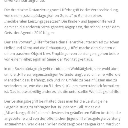
unverkennbar zugrunde.
Die drastische Distanzierung vom Hilfebegriff ist die Verabschiedung
von einem „sozialpädagogischen Gesetz“ zu Gunsten eines
„neoliberalen Leistungsgesetzes“. Die Kinder- und Jugendhilfe wird
damit an die anderen Sozialgesetze angepasst, die schon länger dem
Geist der Agenda 2010 folgen.
Der alte Vorwurf, „Hilfe“ fördere den Hierarchieunterschied zwischen
Helfer und Klient und die Behauptung, „Hilfe“ mache den Klienten zu
einem passiven Objekt bzw. Empfänger von Leistungen, gehen beide
von einem Hilfebegriff im Sinne der Wohltätigkeit aus.
In der Sozialpädagogik geht es nicht um Wohltätigkeit, sehr wohl aber
um die „Hilfe zur eigenständigen Veränderung“, also um eine Hilfe, die
Menschen dazu befähigt, sich und ihr Umfeld zu beeinflussen und zu
verändern, so, wie dies im § 1 des KJHG unmissverständlich formuliert
ist. Das ist etwas völlig anderes, als die unterstellte Wohltätigkeitshilfe.
Der Leistungsbegriff beinhaltet, dass man für die Leistung eine
Gegenleistung zu erbringen hat. In unserem Fall ist das die
„Mitwirkungspflicht“, die mindestens im geäußerten Willen besteht, die
angebotene und von der öffentlichen Jugendhilfe festgelegte Leistung
anzunehmen. Wer diesen Willen nicht zeigt oder zeigen kann, wird von