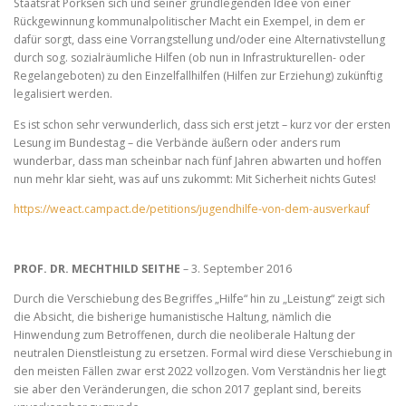
Staatsrat Pörksen sich und seiner grundlegenden Idee von einer
Rückgewinnung kommunalpolitischer Macht ein Exempel, in dem er
dafür sorgt, dass eine Vorrangstellung und/oder eine Alternativstellung
durch sog. sozialräumliche Hilfen (ob nun in Infrastrukturellen- oder
Regelangeboten) zu den Einzelfallhilfen (Hilfen zur Erziehung) zukünftig
legalisiert werden.
Es ist schon sehr verwunderlich, dass sich erst jetzt – kurz vor der ersten
Lesung im Bundestag – die Verbände äußern oder anders rum
wunderbar, dass man scheinbar nach fünf Jahren abwarten und hoffen
nun mehr klar sieht, was auf uns zukommt: Mit Sicherheit nichts Gutes!
https://weact.campact.de/petitions/jugendhilfe-von-dem-ausverkauf
PROF. DR. MECHTHILD SEITHE
– 3. September 2016
Durch die Verschiebung des Begriffes „Hilfe“ hin zu „Leistung“ zeigt sich
die Absicht, die bisherige humanistische Haltung, nämlich die
Hinwendung zum Betroffenen, durch die neoliberale Haltung der
neutralen Dienstleistung zu ersetzen. Formal wird diese Verschiebung in
den meisten Fällen zwar erst 2022 vollzogen. Vom Verständnis her liegt
sie aber den Veränderungen, die schon 2017 geplant sind, bereits