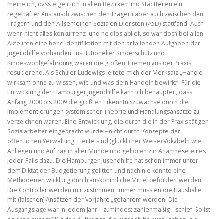
meine ich, dass eigentlich in allen Bezirken und Stadtteilen ein
regelhafter Austausch zwischen den Trägern aber auch zwischen den
Trägern und den Allgemeinen Sozialen Diensten (ASD) stattfand. Auch
wenn nicht alles konkurrenz- und neidlos ablief, so war doch bei allen
Akteuren eine hohe Identifikation mit den anfallenden Aufgaben der
Jugendhilfe vorhanden. Institutioneller Kinderschutz und
Kindeswohlgefährdung waren die großen Themen aus der Praxis
resultierend. Als Schüler Ludewigs leitete mich der Merksatz „Handle
wirksam ohne zu wissen, wie und was dein Handeln bewirkt“. Für die
Entwicklung der Hamburger Jugendhilfe kann ich behaupten, dass
Anfang 2000 bis 2009 die größten Erkenntniszuwächse durch die
Implementierungen systemischer Theorie und Handlungsansätze zu
verzeichnen waren. Eine Entwicklung, die durch die in der Praxis tätigen
Sozialarbeiter eingebracht wurde – nicht durch Konzepte der
öffentlichen Verwaltung. Heute sind (glücklicher Weise) Vokabeln wie
Anliegen und Auftrag in aller Munde und gehören zur Anamnese eines
jeden Falls dazu. Die Hamburger Jugendhilfe hat schon immer unter
dem Diktat der Budgetierung gelitten und noch nie konnte eine
Methodenentwicklung durch auskömmliche Mittel befördert werden.
Die Controller werden mir zustimmen, immer mussten die Haushalte
mit (falschen) Ansätzen der Vorjahre „gefahren“ werden. Die
Ausgangslage war in jedem Jahr – zumindest zahlenmäßig – schief. So ist