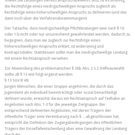
Soweit die Leistungen bereits anspruchsbewehrt sind, ist es unsinnig,
die Rechtsfolge eines niedrigschwelligen Anspruchs zugleich als
Rechtsfolge eines höherschwelligen Anspruchs zu definieren (und das
dann noch über die Verfahrensbestimmungen!)
Der Tatsache, dass niedrigschwellige Pflichtleistungen (wie nach § 16
oder 13) nicht oder nur unzureichend gewährleistet werden, dadurch zu
begegnen, dass man sie zugleich zur Rechtsfolge eines
höhereschwelligen Anspruchs erklärt, ist widersinnig und
kontraproduktiv. Stattdessen sollte man die niedrigschwellige Leistung
mit einem Rechtsanspruch versehen.
Zur Abwendung des problematischen § 36b Abs. 2 S.2 (Hilfeauswahl)
sollte zB § 13 wie folgt ergänzt werden:
§ 13 SGV B VIII
Jungen Menschen, die einer Gruppe angehören, die durch das
Jugendamt als individuell beeinträchtigt oder sozial benachteiligt
definiert wurde, erwächst daraus ein Rechtsanspruch auf Teilhabe an
Angeboten nach Abs. 1-3 für die jeweilige Zielgruppe. Bei
entsprechend definierten Angeboten, mit deren Trägern der
öffentliche Träger eine Vereinbarung nach § ….abgeschlossen hat,
entspricht die Definition der Zugangsbedingungen des öffentlichen
Trägers der Einzelfallentscheidung über eine Gewährung der Leistung
durch ihn.