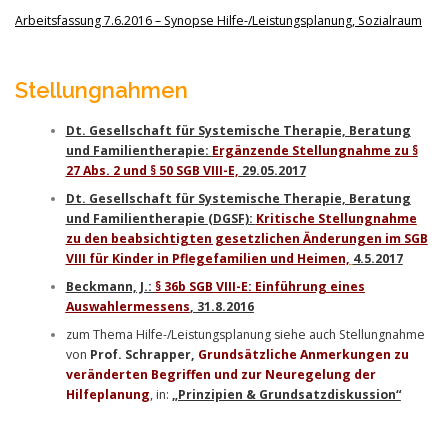
Arbeitsfassung 7.6.2016 – Synopse Hilfe-/Leistungsplanung, Sozialraum
Stellungnahmen
Dt. Gesellschaft für Systemische Therapie, Beratung
und Familientherapie:
Ergänzende Stellungnahme zu §
27 Abs. 2 und § 50 SGB VIII-E,
29.05.2017
Dt. Gesellschaft für Systemische Therapie, Beratung
und Familientherapie (DGSF):
Kritische Stellungnahme
zu den beabsichtigten gesetzlichen Änderungen im SGB
VIII für Kinder in Pflegefamilien und Heimen,
4.5.2017
Beckmann, J.:
§ 36b SGB VIII-E: Einführung eines
Auswahlermessens
, 31.8.2016
zum Thema Hilfe-/Leistungsplanung siehe auch Stellungnahme
von
Prof. Schrapper,
Grundsätzliche Anmerkungen zu
veränderten Begriffen und zur Neuregelung der
Hilfeplanung
, in:
„Prinzipien & Grundsatzdiskussion“