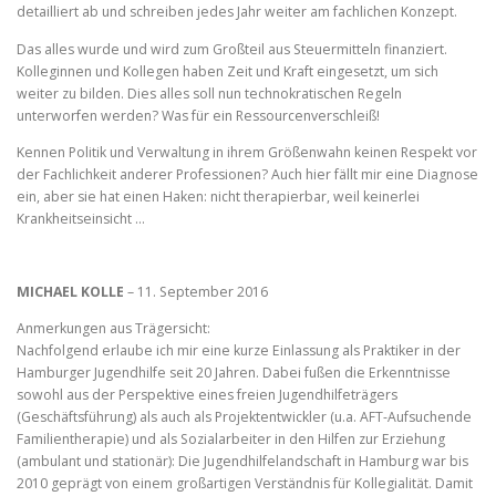
detailliert ab und schreiben jedes Jahr weiter am fachlichen Konzept.
Das alles wurde und wird zum Großteil aus Steuermitteln finanziert.
Kolleginnen und Kollegen haben Zeit und Kraft eingesetzt, um sich
weiter zu bilden. Dies alles soll nun technokratischen Regeln
unterworfen werden? Was für ein Ressourcenverschleiß!
Kennen Politik und Verwaltung in ihrem Größenwahn keinen Respekt vor
der Fachlichkeit anderer Professionen? Auch hier fällt mir eine Diagnose
ein, aber sie hat einen Haken: nicht therapierbar, weil keinerlei
Krankheitseinsicht …
MICHAEL KOLLE
– 11. September 2016
Anmerkungen aus Trägersicht:
Nachfolgend erlaube ich mir eine kurze Einlassung als Praktiker in der
Hamburger Jugendhilfe seit 20 Jahren. Dabei fußen die Erkenntnisse
sowohl aus der Perspektive eines freien Jugendhilfeträgers
(Geschäftsführung) als auch als Projektentwickler (u.a. AFT-Aufsuchende
Familientherapie) und als Sozialarbeiter in den Hilfen zur Erziehung
(ambulant und stationär): Die Jugendhilfelandschaft in Hamburg war bis
2010 geprägt von einem großartigen Verständnis für Kollegialität. Damit