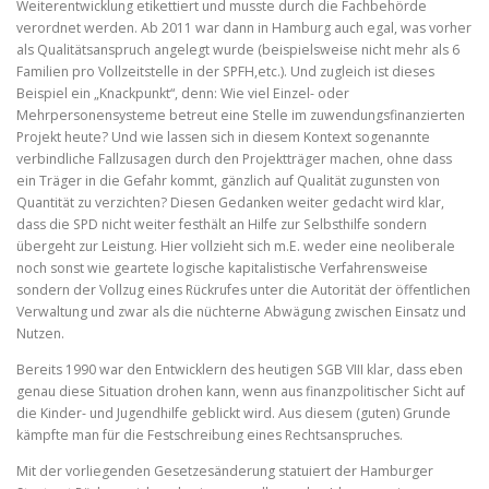
Weiterentwicklung etikettiert und musste durch die Fachbehörde
verordnet werden. Ab 2011 war dann in Hamburg auch egal, was vorher
als Qualitätsanspruch angelegt wurde (beispielsweise nicht mehr als 6
Familien pro Vollzeitstelle in der SPFH,etc.). Und zugleich ist dieses
Beispiel ein „Knackpunkt“, denn: Wie viel Einzel- oder
Mehrpersonensysteme betreut eine Stelle im zuwendungsfinanzierten
Projekt heute? Und wie lassen sich in diesem Kontext sogenannte
verbindliche Fallzusagen durch den Projektträger machen, ohne dass
ein Träger in die Gefahr kommt, gänzlich auf Qualität zugunsten von
Quantität zu verzichten? Diesen Gedanken weiter gedacht wird klar,
dass die SPD nicht weiter festhält an Hilfe zur Selbsthilfe sondern
übergeht zur Leistung. Hier vollzieht sich m.E. weder eine neoliberale
noch sonst wie geartete logische kapitalistische Verfahrensweise
sondern der Vollzug eines Rückrufes unter die Autorität der öffentlichen
Verwaltung und zwar als die nüchterne Abwägung zwischen Einsatz und
Nutzen.
Bereits 1990 war den Entwicklern des heutigen SGB VIII klar, dass eben
genau diese Situation drohen kann, wenn aus finanzpolitischer Sicht auf
die Kinder- und Jugendhilfe geblickt wird. Aus diesem (guten) Grunde
kämpfte man für die Festschreibung eines Rechtsanspruches.
Mit der vorliegenden Gesetzesänderung statuiert der Hamburger